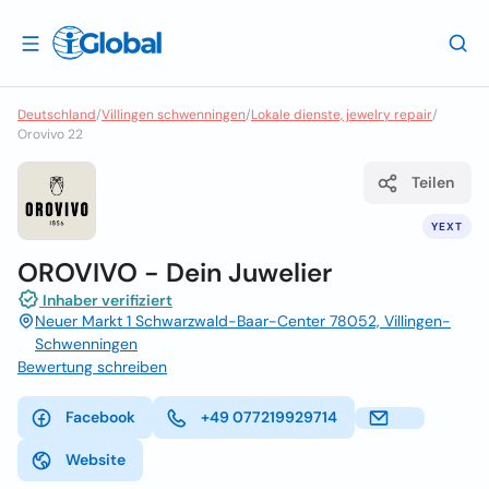
Deutschland
/
Villingen schwenningen
/
Lokale dienste, jewelry repair
/
Orovivo 22
Teilen
YEXT
OROVIVO - Dein Juwelier
Inhaber verifiziert
Neuer Markt 1 Schwarzwald-Baar-Center 78052, Villingen-
Schwenningen
Bewertung schreiben
Facebook
+49 077219929714
Website