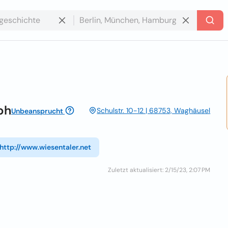
bh
Schulstr. 10-12 | 68753, Waghäusel
Unbeansprucht
http://www.wiesentaler.net
Zuletzt aktualisiert: 2/15/23, 2:07 PM