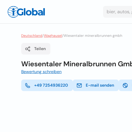
Deutschland
/
Waghausel
/
Wiesentaler mineralbrunnen gmbh
Teilen
Wiesentaler Mineralbrunnen Gm
Bewertung schreiben
+49 7254936220
E-mail senden