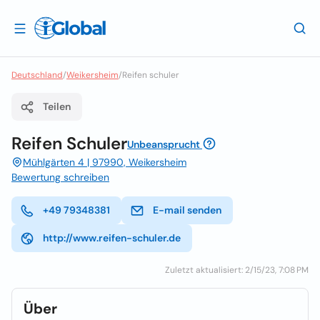
Deutschland
/
Weikersheim
/
Reifen schuler
Teilen
Reifen Schuler
Unbeansprucht
Mühlgärten 4 | 97990, Weikersheim
Bewertung schreiben
+49 79348381
E-mail senden
http://www.reifen-schuler.de
Zuletzt aktualisiert: 2/15/23, 7:08 PM
Über