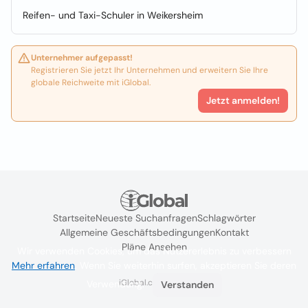
Reifen- und Taxi-Schuler in Weikersheim
Unternehmer aufgepasst!
Registrieren Sie jetzt Ihr Unternehmen und erweitern Sie Ihre
globale Reichweite mit iGlobal.
Jetzt anmelden!
Startseite
Neueste Suchanfragen
Schlagwörter
Allgemeine Geschäftsbedingungen
Kontakt
Pläne Ansehen
Wir verwenden Cookies, um das Nutzererlebnis zu verbessern
Mehr erfahren
. Wenn Sie weiterhin surfen, akzeptieren Sie deren
iGlobal.co @ 2024
Verwendung.
Verstanden