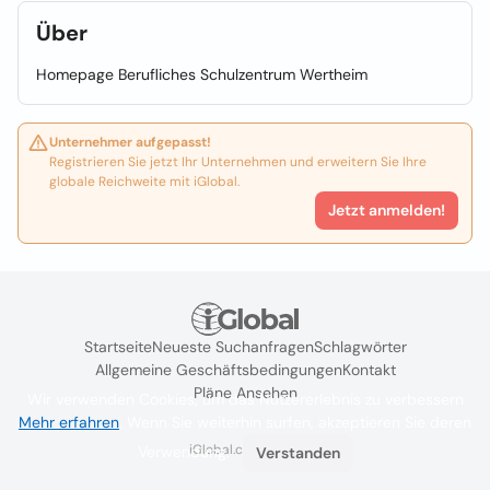
Über
Homepage Berufliches Schulzentrum Wertheim
Unternehmer aufgepasst!
Registrieren Sie jetzt Ihr Unternehmen und erweitern Sie Ihre
globale Reichweite mit iGlobal.
Jetzt anmelden!
Startseite
Neueste Suchanfragen
Schlagwörter
Allgemeine Geschäftsbedingungen
Kontakt
Pläne Ansehen
Wir verwenden Cookies, um das Nutzererlebnis zu verbessern
Mehr erfahren
. Wenn Sie weiterhin surfen, akzeptieren Sie deren
iGlobal.co @ 2024
Verwendung.
Verstanden