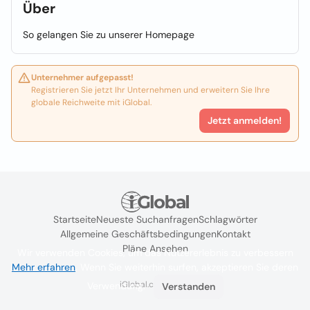
Über
So gelangen Sie zu unserer Homepage
Unternehmer aufgepasst!
Registrieren Sie jetzt Ihr Unternehmen und erweitern Sie Ihre
globale Reichweite mit iGlobal.
Jetzt anmelden!
Startseite
Neueste Suchanfragen
Schlagwörter
Allgemeine Geschäftsbedingungen
Kontakt
Pläne Ansehen
Wir verwenden Cookies, um das Nutzererlebnis zu verbessern
Mehr erfahren
. Wenn Sie weiterhin surfen, akzeptieren Sie deren
iGlobal.co @ 2024
Verwendung.
Verstanden