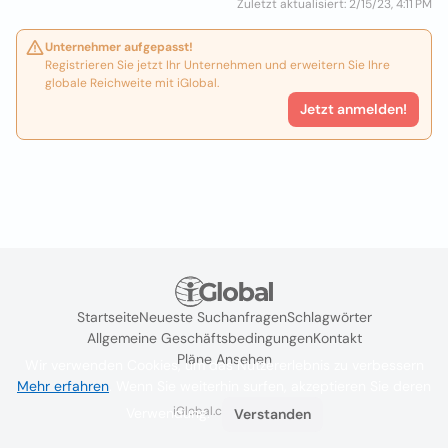
Zuletzt aktualisiert: 2/15/23, 4:11 PM
Unternehmer aufgepasst!
Registrieren Sie jetzt Ihr Unternehmen und erweitern Sie Ihre
globale Reichweite mit iGlobal.
Jetzt anmelden!
Startseite
Neueste Suchanfragen
Schlagwörter
Allgemeine Geschäftsbedingungen
Kontakt
Pläne Ansehen
Wir verwenden Cookies, um das Nutzererlebnis zu verbessern
Mehr erfahren
. Wenn Sie weiterhin surfen, akzeptieren Sie deren
iGlobal.co @ 2024
Verwendung.
Verstanden