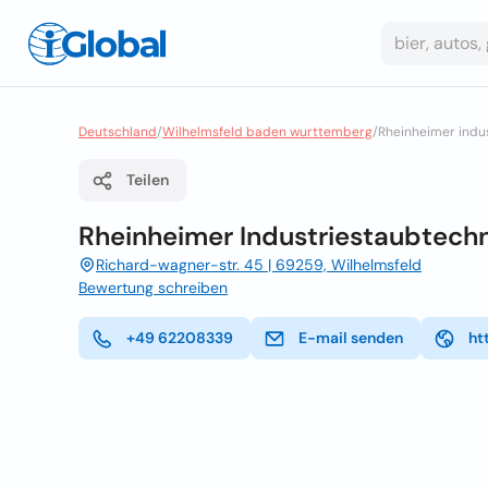
Deutschland
/
Wilhelmsfeld baden wurttemberg
/
Rheinheimer indu
Teilen
Rheinheimer Industriestaubtechn
Richard-wagner-str. 45 | 69259, Wilhelmsfeld
Bewertung schreiben
+49 62208339
E-mail senden
ht