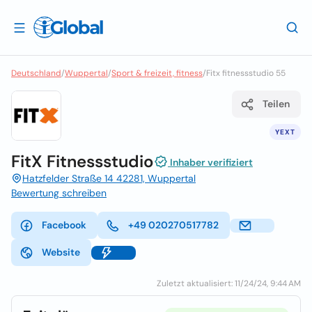
Deutschland
/
Wuppertal
/
Sport & freizeit, fitness
/
Fitx fitnessstudio 55
Teilen
YEXT
FitX Fitnessstudio
Inhaber verifiziert
Hatzfelder Straße 14 42281, Wuppertal
Bewertung schreiben
Facebook
+49 020270517782
Website
Zuletzt aktualisiert: 11/24/24, 9:44 AM