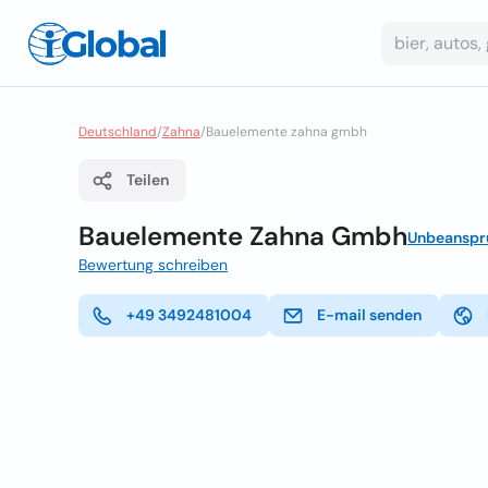
Deutschland
/
Zahna
/
Bauelemente zahna gmbh
Teilen
Bauelemente Zahna Gmbh
Unbeanspr
Bewertung schreiben
+49 3492481004
E-mail senden