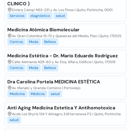
CLINICO )
Elviara Campi N53-231 y Av. Los Pinos | Quito, Pichincha, 0001
Servicios
diagnóstico
salud
Medicina Atómica Biomolecular
Av. Gran Colombia 15-73 y Queseras del Medio, Piso | Quito, 170525
Centros
Moda
Belleza
Medicina Estética - Dr. Mario Eduardo Rodríguez
Calle Alemania N29-60 y Av. Eloy Alfaro, Edificio | Quito, 170519
Centros
Moda
Belleza
Dra Carolina Portela MEDICINA ESTÉTICA
Av. Manabi y Granda Centeno | Portoviejo
Medicina
Médicos
salud
Anti Aging Medicina Estetica Y Antihomotoxica
Av.de Los Shyris 134 Y Almagro, Edf.terranova P.2 | Quito, Pichincha
salud