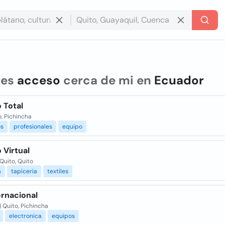
res
acceso
cerca de mi en
Ecuador
 Total
to, Pichincha
os
profesionales
equipo
 Virtual
 Quito, Quito
a
tapiceria
textiles
ernacional
| Quito, Pichincha
electronica
equipos