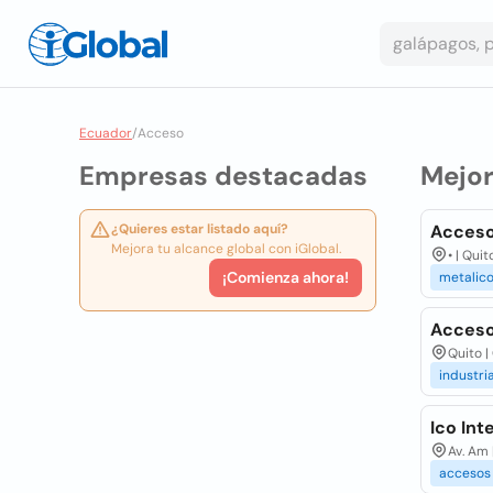
Ecuador
/
Acceso
Empresas destacadas
Mejo
¿Quieres estar listado aquí?
Acceso
Mejora tu alcance global con iGlobal.
• | Qui
¡Comienza ahora!
metalic
Acceso
Quito |
industri
Ico Int
Av. Am 
accesos