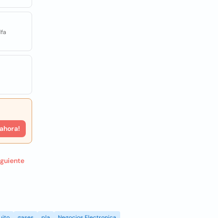
dfa
 ahora!
iguiente
uito
gases
pla
Negocios Electronica