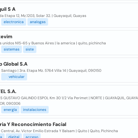
uil S A
a Etapa 12, Mz.1203, Solar 32. | Guayaquil, Guayas
electronica
analogas
tevim
 unidos N15-65 y Buenos Aires | la america | quito, pichincha
sistemas
siste
 Global S.A
Santiago | 3ra. Etapa Mz. 5764 Villa 14 | Guayaquil, 090150
vehicular
EL S.A.
 GUSTAVO GALINDO ESPOL Km 30 1/2 Vía Perimet | NORTE | GUAYAQUIL, GUAYA
OR, 090306
energía
instalaciones
ria Y Reconocimiento Facial
Central, Av. Victor Emilio Estrada Y Balsam | Quito | Quito, Pichincha
ia
digital
acceso