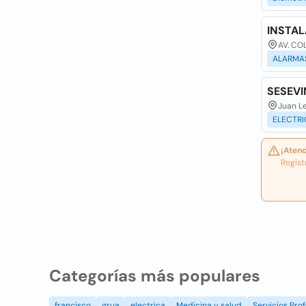
INSTA
AV. COL
ALARMA
SESEVI
Juan Le
ELECTR
¡Atenc
Regist
Categorías más populares
francisco
grua
electrica
Medicina y salud
Servicios Prof