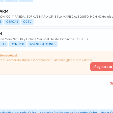
LARM
ON 1001 Y RABIDA , EDF AVE MARIA OF 1B | LA MARISCAL | QUITO, PICHINCHA, cfs
S
CERCAS
CCTV
N
ón Mera N25-16 y Colón | Mariscal | Quito, Pichincha, 17-07-97
ICOS
CONTROL
INVESTIGACIONES
ión dueños!
ra tu comercio ahora e incrementa tu alcance global con iGlobal.
¡Registrate
S
esionales Industrial Quito
Servicios Profesionales Abogados Quito
Hogar Q