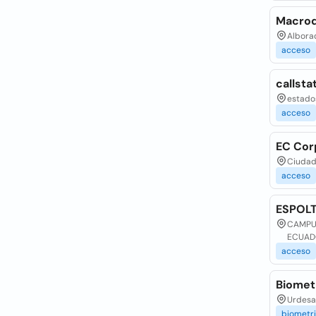
Macroq
Alborad
acceso
callsta
estados
acceso
EC Corp
Ciudad 
acceso
ESPOLT
CAMPUS
ECUAD
acceso
Biomet
Urdesa 
biometr