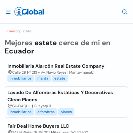
Ecuador
/
Estate
Mejores
estate
cerca de mi en
Ecuador
Inmobiliaria Alarcón Real Estate Company
Calle 29 Nº 213 y Av. Flavio Reyes | Manta-manabí
inmobiliarios
manta
estate
Lavado De Alfombras Estáticas Y Decorativas
Clean Places
GUAYAQUIL | Guayaquil
inmobiliarios
alfombras
places
Fair Deal Home Buyers LLC
342 N Water St #600 | Milwaukee | WI, 53202