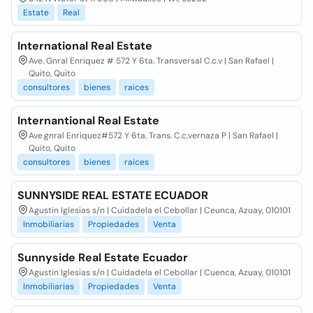
Estate
Real
International Real Estate
Ave. Gnral Enriquez # 572 Y 6ta. Transversal C.c.v | San Rafael |
Quito, Quito
consultores
bienes
raices
Internantional Real Estate
Ave.gnral Enriquez#572 Y 6ta. Trans. C.c.vernaza P | San Rafael |
Quito, Quito
consultores
bienes
raices
SUNNYSIDE REAL ESTATE ECUADOR
Agustin Iglesias s/n | Cuidadela el Cebollar | Ceunca, Azuay, 010101
Inmobiliarias
Propiedades
Venta
Sunnyside Real Estate Ecuador
Agustin Iglesias s/n | Cuidadela el Cebollar | Cuenca, Azuay, 010101
Inmobiliarias
Propiedades
Venta