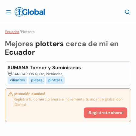
Ecuador
/
Plotters
Mejores
plotters
cerca de mi en
Ecuador
SUMANA Tonner y Suministros
SAN CARLOS Quito, Pichincha,
cilindros
piezas
plotters
¡Atención dueños!
Registra tu comercio ahora e incrementa tu alcance global con
iGlobal.
¡Registrate ahora!