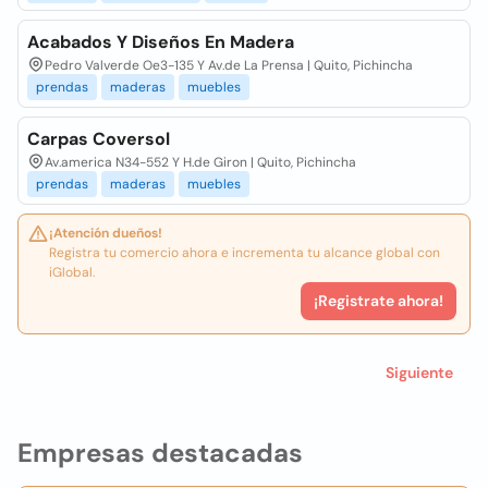
Acabados Y Diseños En Madera
Pedro Valverde Oe3-135 Y Av.de La Prensa | Quito, Pichincha
prendas
maderas
muebles
Carpas Coversol
Av.america N34-552 Y H.de Giron | Quito, Pichincha
prendas
maderas
muebles
¡Atención dueños!
Registra tu comercio ahora e incrementa tu alcance global con
iGlobal.
¡Registrate ahora!
Siguiente
Empresas destacadas