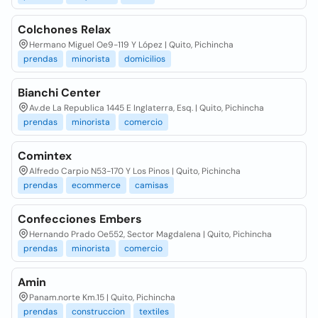
Colchones Relax
Hermano Miguel Oe9-119 Y López | Quito, Pichincha
prendas
minorista
domicilios
Bianchi Center
Av.de La Republica 1445 E Inglaterra, Esq. | Quito, Pichincha
prendas
minorista
comercio
Comintex
Alfredo Carpio N53-170 Y Los Pinos | Quito, Pichincha
prendas
ecommerce
camisas
Confecciones Embers
Hernando Prado Oe552, Sector Magdalena | Quito, Pichincha
prendas
minorista
comercio
Amin
Panam.norte Km.15 | Quito, Pichincha
prendas
construccion
textiles