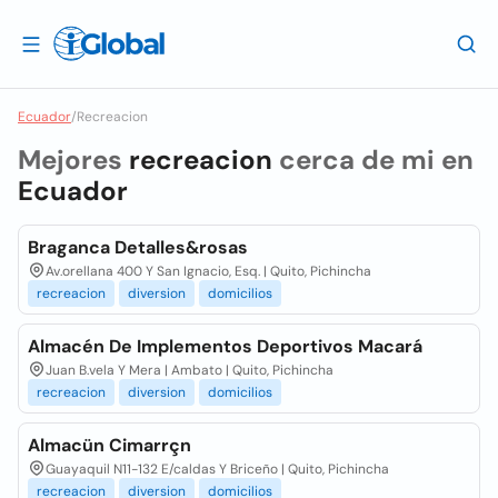
Ecuador
/
Recreacion
Mejores
recreacion
cerca de mi en
Ecuador
Braganca Detalles&rosas
Av.orellana 400 Y San Ignacio, Esq. | Quito, Pichincha
recreacion
diversion
domicilios
Almacén De Implementos Deportivos Macará
Juan B.vela Y Mera | Ambato | Quito, Pichincha
recreacion
diversion
domicilios
Almacün Cimarrçn
Guayaquil N11-132 E/caldas Y Briceño | Quito, Pichincha
recreacion
diversion
domicilios