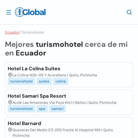
Ecuador
/
Turismohotel
Mejores
turismohotel
cerca de mi
en
Ecuador
Hotel La Colina Suites
La Colina N26-119 Y Av.orellana | Quito, Pichincha
turismohotel
suites
colina
Hotel Samari Spa Resort
Av.de Las Amazonas, Vía Puyo Km.1 | Baños | Quito, Pichincha
turismohotel
spa
samari
Hotel Barnard
Queseras Del Medio E11-205 Frente Al Hospital Mili | Quito,
Pichincha