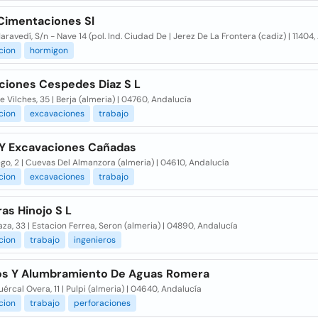
Cimentaciones Sl
aravedí, S/n - Nave 14 (pol. Ind. Ciudad De | Jerez De La Frontera (cadiz) | 11404
cion
hormigon
ciones Cespedes Diaz S L
e Vilches, 35 | Berja (almeria) | 04760, Andalucía
cion
excavaciones
trabajo
 Y Excavaciones Cañadas
go, 2 | Cuevas Del Almanzora (almeria) | 04610, Andalucía
cion
excavaciones
trabajo
as Hinojo S L
aza, 33 | Estacion Ferrea, Seron (almeria) | 04890, Andalucía
cion
trabajo
ingenieros
s Y Alumbramiento De Aguas Romera
uércal Overa, 11 | Pulpi (almeria) | 04640, Andalucía
cion
trabajo
perforaciones