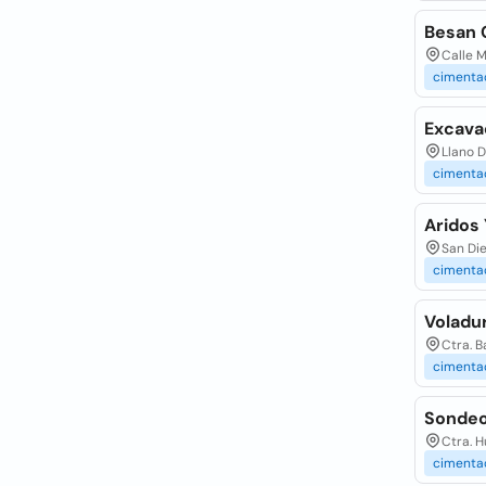
Besan 
Calle M
cimenta
Excava
Llano D
cimenta
Aridos
San Die
cimenta
Voladur
Ctra. B
cimenta
Sondeo
Ctra. H
cimenta