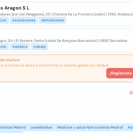
os Aragon S L
dores (pol. Ind. Pelagatos), 25 | Chiclana De La Frontera (cadiz) | 11130, Andalucí
cion
excavaciones
demoliciones
re, S/n | El Bonaire, Santa Eulalia De Ronçana (barcelona) | 08187, Barcelona
cion
metalico
trabajo
ión dueños!
ra tu comercio ahora e incrementa tu alcance global con iGlobal.
¡Registrate
S
ratistas Madrid
castellbisbal
Medicina y salud Nutricionistas Madrid
Au