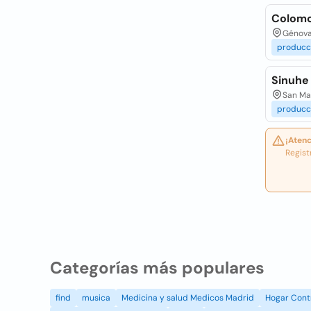
Colomo
Génova
producc
Sinuhe
San Mar
producc
¡Atenc
Regist
Categorías más populares
find
musica
Medicina y salud Medicos Madrid
Hogar Cont