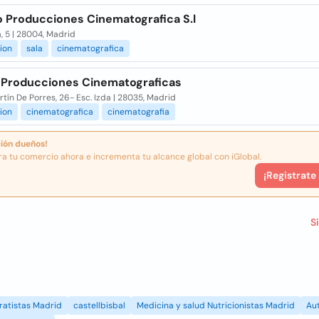
 Producciones Cinematografica S.l
, 5 | 28004, Madrid
ion
sala
cinematografica
 Producciones Cinematograficas
tín De Porres, 26- Esc. Izda | 28035, Madrid
ion
cinematografica
cinematografia
ión dueños!
ra tu comercio ahora e incrementa tu alcance global con iGlobal.
¡Registrate
S
ratistas Madrid
castellbisbal
Medicina y salud Nutricionistas Madrid
Au