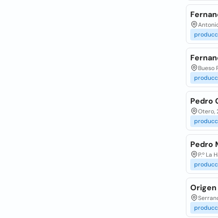
Fernan
Antoni
producc
Fernan
Bueso P
producc
Pedro 
Otero, 
producc
Pedro 
P.º La 
producc
Origen
Serrano
producc