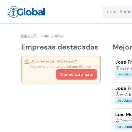
Espana
/
Cinematografica
Empresas destacadas
Mejo
¿Quieres estar listado aquí?
Jose F
Mejora tu alcance global con iGlobal.
Agastia
¡Comienza ahora!
producc
Jose F
Av. Arb
producc
Luis M
Tercera
producc