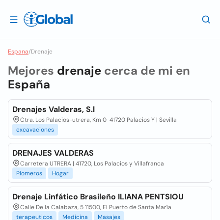
Espana
/
Drenaje
Mejores
drenaje
cerca de mi en
España
Drenajes Valderas, S.l
Ctra. Los Palacios-utrera, Km 0 41720 Palacios Y | Sevilla
excavaciones
DRENAJES VALDERAS
Carretera UTRERA | 41720, Los Palacios y Villafranca
Plomeros
Hogar
Drenaje Linfático Brasileño ILIANA PENTSIOU
Calle De la Calabaza, 5 11500, El Puerto de Santa María
terapeuticos
Medicina
Masajes