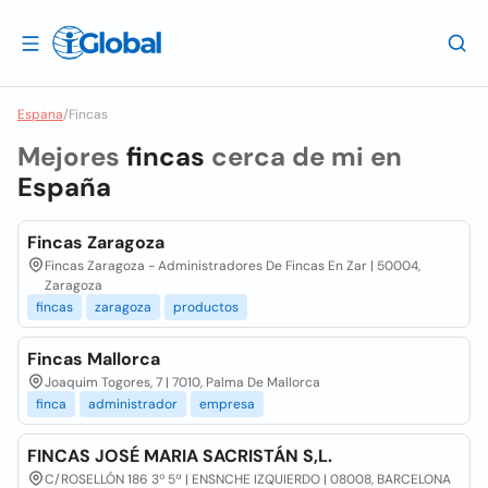
Espana
/
Fincas
Mejores
fincas
cerca de mi en
España
Fincas Zaragoza
Fincas Zaragoza - Administradores De Fincas En Zar | 50004,
Zaragoza
fincas
zaragoza
productos
Fincas Mallorca
Joaquim Togores, 7 | 7010, Palma De Mallorca
finca
administrador
empresa
FINCAS JOSÉ MARIA SACRISTÁN S,L.
C/ROSELLÓN 186 3º 5ª | ENSNCHE IZQUIERDO | 08008, BARCELONA