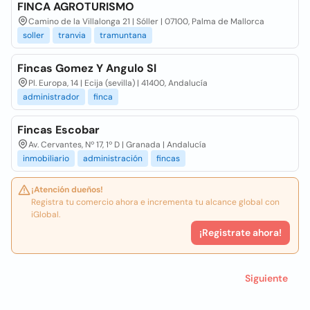
FINCA AGROTURISMO
Camino de la Villalonga 21 | Sóller | 07100, Palma de Mallorca
soller
tranvia
tramuntana
Fincas Gomez Y Angulo Sl
Pl. Europa, 14 | Ecija (sevilla) | 41400, Andalucía
administrador
finca
Fincas Escobar
Av. Cervantes, Nº 17, 1º D | Granada | Andalucía
inmobiliario
administración
fincas
¡Atención dueños!
Registra tu comercio ahora e incrementa tu alcance global con
iGlobal.
¡Registrate ahora!
Siguiente