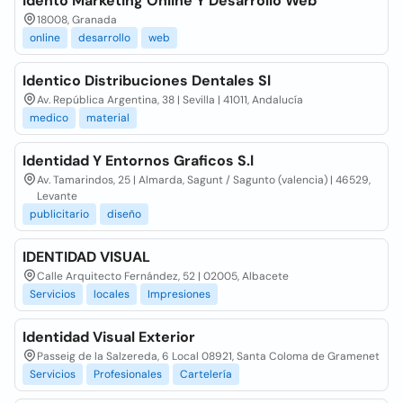
Idento Marketing Online Y Desarrollo Web
18008, Granada
online
desarrollo
web
Identico Distribuciones Dentales Sl
Av. República Argentina, 38 | Sevilla | 41011, Andalucía
medico
material
Identidad Y Entornos Graficos S.l
Av. Tamarindos, 25 | Almarda, Sagunt / Sagunto (valencia) | 46529,
Levante
publicitario
diseño
IDENTIDAD VISUAL
Calle Arquitecto Fernández, 52 | 02005, Albacete
Servicios
locales
Impresiones
Identidad Visual Exterior
Passeig de la Salzereda, 6 Local 08921, Santa Coloma de Gramenet
Servicios
Profesionales
Cartelería