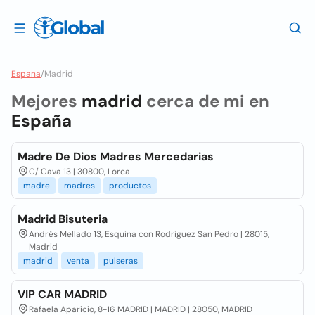
Espana
/
Madrid
Mejores
madrid
cerca de mi en
España
Madre De Dios Madres Mercedarias
C/ Cava 13 | 30800, Lorca
madre
madres
productos
Madrid Bisuteria
Andrés Mellado 13, Esquina con Rodriguez San Pedro | 28015,
Madrid
madrid
venta
pulseras
VIP CAR MADRID
Rafaela Aparicio, 8-16 MADRID | MADRID | 28050, MADRID