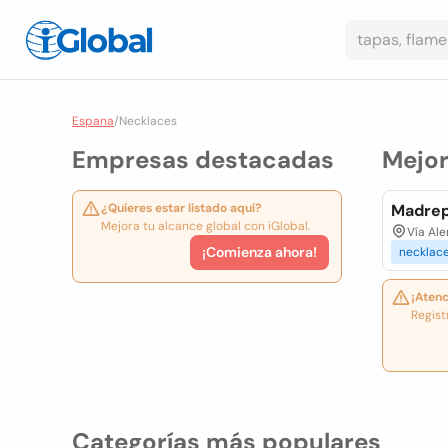
Espana
/
Necklaces
Empresas destacadas
Mejo
¿Quieres estar listado aquí?
Madrep
Mejora tu alcance global con iGlobal.
Vía Ale
¡Comienza ahora!
necklac
¡Atenc
Regist
Categorías más populares