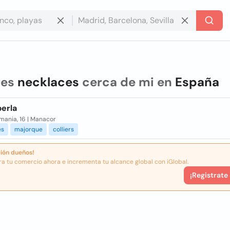
res
necklaces
cerca de mi en
España
erla
mania, 16 | Manacor
es
majorque
colliers
ión dueños!
ra tu comercio ahora e incrementa tu alcance global con iGlobal.
¡Registrate