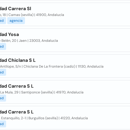
dad Carrera Sl
, 18 | Camas (sevilla) | 41900, Andalucía
dad
agencia
dad Yosa
 Belén, 20 | Jaen | 23003, Andalucía
dad
dad Chiclana S L
 Antílope, S/n | Chiclana De La Frontera (cadiz) | 11130, Andalucía
dad
dad Carrera S L
La Mula, 29 | Santiponce (sevilla) | 41970, Andalucía
dad
dad Carrera S L
. Estanquillo, 2-1 | Burguillos (sevilla) | 41220, Andalucía
dad