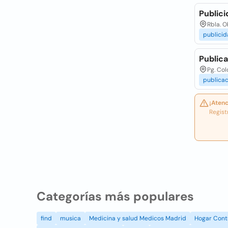
Publici
Rbla. O
publici
Public
Pg. Col
publica
¡Atenc
Regist
Categorías más populares
find
musica
Medicina y salud Medicos Madrid
Hogar Cont