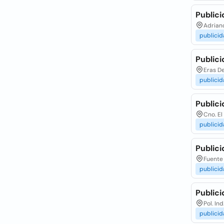
Publici
Adriano
publici
Publici
Eras De
publici
Publici
Cno. El
publici
Publici
Fuente 
publici
Publici
Pol. Ind
publici