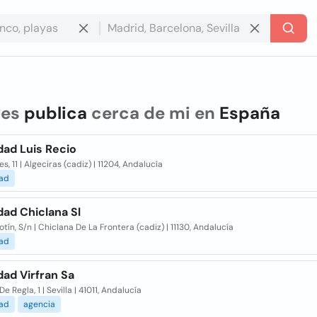
res
publica
cerca de mi en
España
dad Luis Recio
es, 11 | Algeciras (cadiz) | 11204, Andalucía
dad
dad Chiclana Sl
tín, S/n | Chiclana De La Frontera (cadiz) | 11130, Andalucía
dad
dad Virfran Sa
De Regla, 1 | Sevilla | 41011, Andalucía
dad
agencia