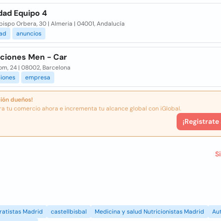
dad Equipo 4
bispo Orbera, 30 | Almeria | 04001, Andalucía
dad
anuncios
aciones Men - Car
om, 24 | 08002, Barcelona
ciones
empresa
ión dueños!
ra tu comercio ahora e incrementa tu alcance global con iGlobal.
¡Registrate
S
ratistas Madrid
castellbisbal
Medicina y salud Nutricionistas Madrid
Au