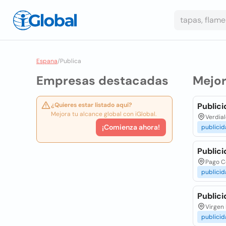
Espana
/
Publica
Empresas destacadas
Mejo
¿Quieres estar listado aquí?
Publici
Mejora tu alcance global con iGlobal.
Verdial
¡Comienza ahora!
publici
Publici
Pago Co
publici
Publici
Virgen 
publici