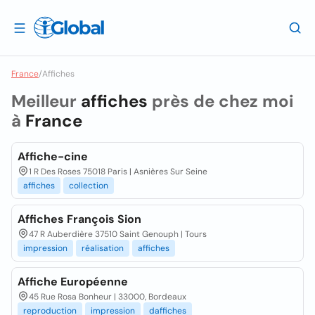
France
/
Affiches
Meilleur
affiches
près de chez moi
à
France
Affiche-cine
1 R Des Roses 75018 Paris | Asnières Sur Seine
affiches
collection
Affiches François Sion
47 R Auberdière 37510 Saint Genouph | Tours
impression
réalisation
affiches
Affiche Européenne
45 Rue Rosa Bonheur | 33000, Bordeaux
reproduction
impression
daffiches