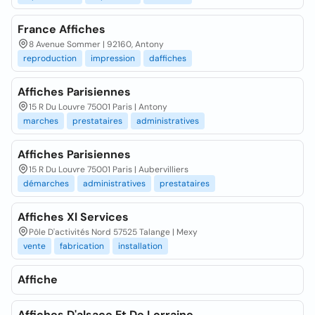
France Affiches
8 Avenue Sommer | 92160, Antony
reproduction
impression
daffiches
Affiches Parisiennes
15 R Du Louvre 75001 Paris | Antony
marches
prestataires
administratives
Affiches Parisiennes
15 R Du Louvre 75001 Paris | Aubervilliers
démarches
administratives
prestataires
Affiches Xl Services
Pôle D'activités Nord 57525 Talange | Mexy
vente
fabrication
installation
Affiche
Affiches D'alsace Et De Lorraine