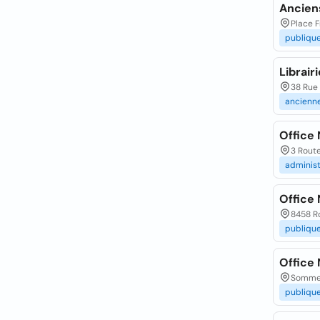
Ancien
Place 
publiqu
Librair
38 Rue
ancienn
Office
3 Rout
administ
Office
8458 R
publiqu
Office
Sommet
publiqu