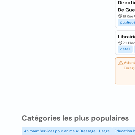
Direct
De Gue
18 Rue 
publiqu
Librair
20 Pla
détail
Attent
Enregi
Catégories les plus populaires
Animaux Services pour animaux Dressage L Usage
Education P