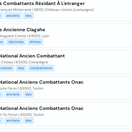
s Combattants Résidant À L'etranger
François Mitterrand | 58120, Château-chinon (campagne)
e
anciens
des
ie Ancienne Clagahe
 Auguste Comte | 69002, Lyon
es
darticles
ditions
 National Ancien Combattant
e Choisy | 60200, Compiègne
rations
des
combattants
 National Anciens Combattants Onac
oute Faron | 83000, Toulon
e
anciens
des
 National Anciens Combattants Onac
 Du Faron | 83000, Toulon
e
anciens
des