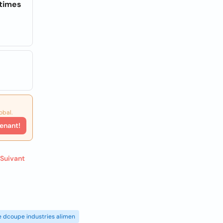
ctimes
obal.
enant!
Suivant
de dcoupe industries alimen