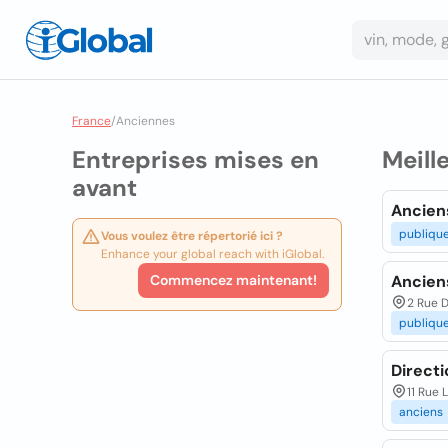
France
/
Anciennes
Entreprises mises en
Meill
avant
Ancien
publiqu
Vous voulez être répertorié ici ?
Enhance your global reach with iGlobal.
Commencez maintenant!
Ancien
2 Rue D
publiqu
Direct
11 Rue 
anciens