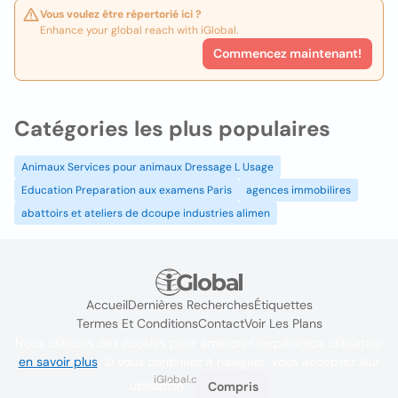
Vous voulez être répertorié ici ?
Enhance your global reach with iGlobal.
Commencez maintenant!
Catégories les plus populaires
Animaux Services pour animaux Dressage L Usage
Education Preparation aux examens Paris
agences immobilires
abattoirs et ateliers de dcoupe industries alimen
Accueil
Dernières Recherches
Étiquettes
Termes Et Conditions
Contact
Voir Les Plans
Nous utilisons des cookies pour améliorer l'expérience utilisateur
en savoir plus
. Si vous continuez à naviguer, vous acceptez leur
iGlobal.co @ 2024
utilisation.
Compris