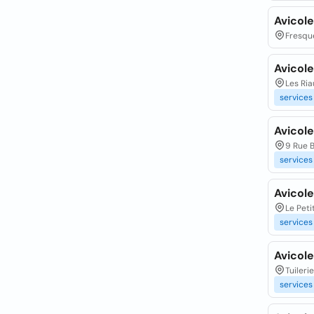
Avicol
Fresque
Avicole
Les Ria
services
Avicole
9 Rue 
services
Avicol
Le Peti
services
Avicole
Tuilerie
services