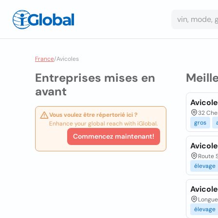
France
/
Avicoles
Entreprises mises en
Meill
avant
Avicole
32 Chem
Vous voulez être répertorié ici ?
gros
Enhance your global reach with iGlobal.
Commencez maintenant!
Avicole
Route S
élevage
Avicole
Longuer
élevage