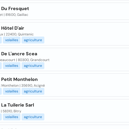
e Du Fresquet
t | 81600, Gaillac
 Hôtel D'air
ux | 22400, Quintenic
volailles
agriculture
 De L'ancre Scea
Beaucourt | 80300, Grandcourt
volailles
agriculture
e Petit Monthelon
t Monthelon | 35690, Acigné
volailles
agriculture
 La Tuilerie Sarl
 | 58310, Bitry
volailles
agriculture