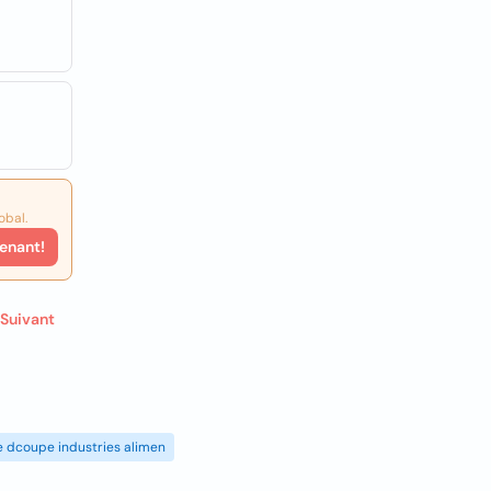
obal.
enant!
Suivant
de dcoupe industries alimen