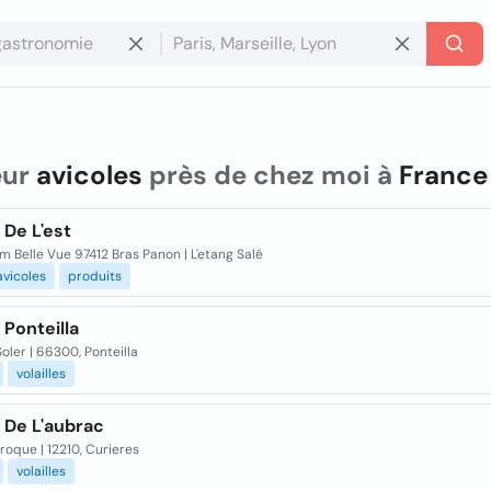
eur
avicoles
près de chez moi à
France
 De L'est
 Belle Vue 97412 Bras Panon | L'etang Salé
avicoles
produits
 Ponteilla
oler | 66300, Ponteilla
volailles
 De L'aubrac
oque | 12210, Curieres
volailles