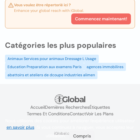
Vous voulez être répertorié ici ?
Enhance your global reach with iGlobal.
Commencez maintenant!
Catégories les plus populaires
Animaux Services pour animaux Dressage L Usage
Education Preparation aux examens Paris
agences immobilires
abattoirs et ateliers de dcoupe industries alimen
Accueil
Dernières Recherches
Étiquettes
Termes Et Conditions
Contact
Voir Les Plans
Nous utilisons des cookies pour améliorer l'expérience utilisateur
en savoir plus
. Si vous continuez à naviguer, vous acceptez leur
iGlobal.co @ 2024
utilisation.
Compris