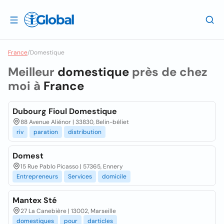
France
/
Domestique
Meilleur
domestique
près de chez
moi à
France
Dubourg Fioul Domestique
88 Avenue Aliénor | 33830, Belin-béliet
riv
paration
distribution
Domest
15 Rue Pablo Picasso | 57365, Ennery
Entrepreneurs
Services
domicile
Mantex Sté
27 La Canebière | 13002, Marseille
domestiques
pour
darticles