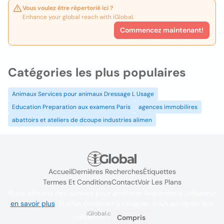
Vous voulez être répertorié ici ?
Enhance your global reach with iGlobal.
Commencez maintenant!
Catégories les plus populaires
Animaux Services pour animaux Dressage L Usage
Education Preparation aux examens Paris
agences immobilires
abattoirs et ateliers de dcoupe industries alimen
Accueil
Dernières Recherches
Étiquettes
Termes Et Conditions
Contact
Voir Les Plans
Nous utilisons des cookies pour améliorer l'expérience utilisateur
en savoir plus
. Si vous continuez à naviguer, vous acceptez leur
iGlobal.co @ 2024
utilisation.
Compris