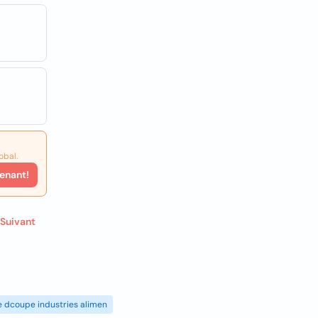
obal.
enant!
Suivant
de dcoupe industries alimen