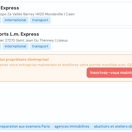
 Express
rope Za Vallée Barrey 14120 Mondeville | Caen
international
transport
orts L.m. Express
ier 27270 Saint Jean Du Thenney | Lisieux
international
transport
ion propriétaire d'entreprise!
strez votre entreprise maintenant et améliorez votre portée mondiale avec iGl
Inscrivez-vous maint
reparation aux examens Paris
agences immobilires
abattoirs et ateliers 