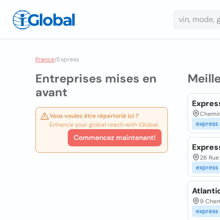
France
/
Express
Entreprises mises en
Meill
avant
Expres
Chemin
Vous voulez être répertorié ici ?
express
Enhance your global reach with iGlobal.
Commencez maintenant!
Express
26 Rue 
express
Atlant
9 Chem
express