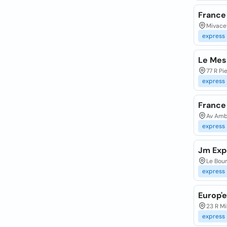
France
Mivace
express
Le Mes
77 R P
express
France
Av Ambr
express
Jm Exp
Le Bour
express
Europ'
23 R M
express