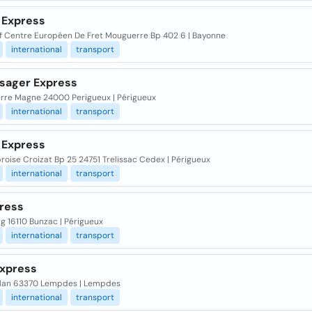
 Express
f Centre Européen De Fret Mouguerre Bp 402 6 | Bayonne
international
transport
sager Express
ierre Magne 24000 Perigueux | Périgueux
international
transport
 Express
oise Croizat Bp 25 24751 Trelissac Cedex | Périgueux
international
transport
ress
g 16110 Bunzac | Périgueux
international
transport
express
ilan 63370 Lempdes | Lempdes
international
transport