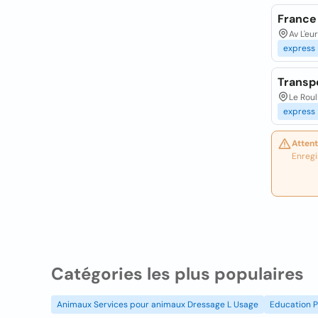
France
Av L'eu
express
Transp
Le Roul
express
Attent
Enregi
Catégories les plus populaires
Animaux Services pour animaux Dressage L Usage
Education P