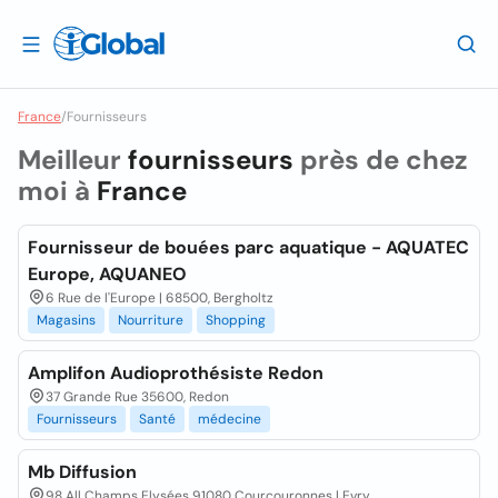
France
/
Fournisseurs
Meilleur
fournisseurs
près de chez
moi à
France
Fournisseur de bouées parc aquatique - AQUATEC
Europe, AQUANEO
6 Rue de l'Europe | 68500, Bergholtz
Magasins
Nourriture
Shopping
Amplifon Audioprothésiste Redon
37 Grande Rue 35600, Redon
Fournisseurs
Santé
médecine
Mb Diffusion
98 All Champs Elysées 91080 Courcouronnes | Evry