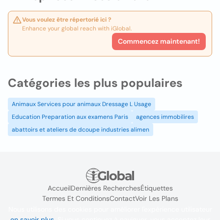
Vous voulez être répertorié ici ?
Enhance your global reach with iGlobal.
Commencez maintenant!
Catégories les plus populaires
Animaux Services pour animaux Dressage L Usage
Education Preparation aux examens Paris
agences immobilires
abattoirs et ateliers de dcoupe industries alimen
Accueil
Dernières Recherches
Étiquettes
Termes Et Conditions
Contact
Voir Les Plans
Nous utilisons des cookies pour améliorer l'expérience utilisateur
en savoir plus
. Si vous continuez à naviguer, vous acceptez leur