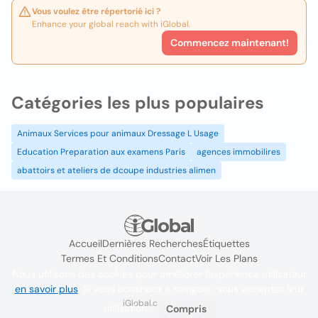
Vous voulez être répertorié ici ?
Enhance your global reach with iGlobal.
Commencez maintenant!
Catégories les plus populaires
Animaux Services pour animaux Dressage L Usage
Education Preparation aux examens Paris
agences immobilires
abattoirs et ateliers de dcoupe industries alimen
Accueil
Dernières Recherches
Étiquettes
Termes Et Conditions
Contact
Voir Les Plans
Nous utilisons des cookies pour améliorer l'expérience utilisateur
en savoir plus
. Si vous continuez à naviguer, vous acceptez leur
iGlobal.co @ 2024
utilisation.
Compris