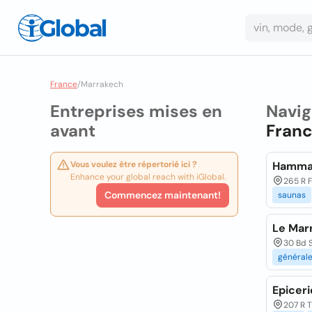
France
/
Marrakech
Entreprises mises en
Navig
avant
Fran
Vous voulez être répertorié ici ?
Hamma
Enhance your global reach with iGlobal.
265 R F
Commencez maintenant!
saunas
Le Mar
30 Bd 
général
Epicer
207 R T