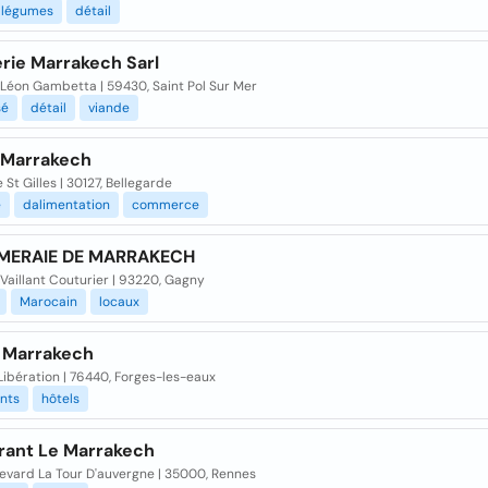
légumes
détail
rie Marrakech Sarl
 Léon Gambetta | 59430, Saint Pol Sur Mer
sé
détail
viande
 Marrakech
 St Gilles | 30127, Bellegarde
e
dalimentation
commerce
MERAIE DE MARRAKECH
Vaillant Couturier | 93220, Gagny
Marocain
locaux
 Marrakech
Libération | 76440, Forges-les-eaux
nts
hôtels
rant Le Marrakech
levard La Tour D'auvergne | 35000, Rennes