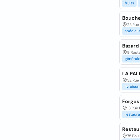
fruits
Bouche
25 Rue
spéciali
Bazard
9 Route
général
LA PAL
32 Rue 
livraison
Forges
18 Rue 
restaura
Restau
75 Bou