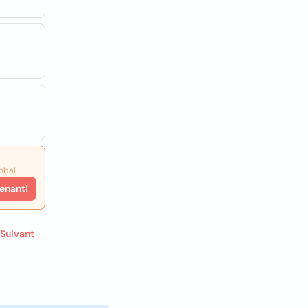
obal.
enant!
Suivant