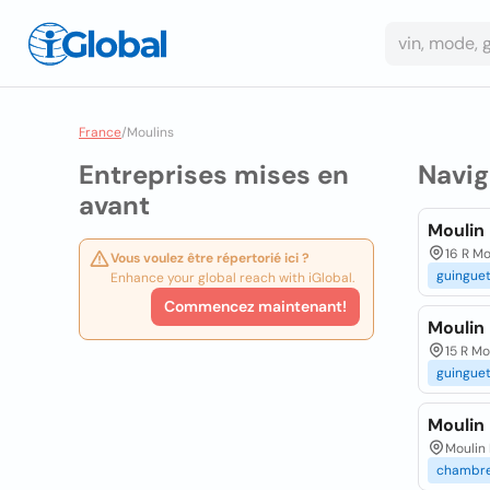
France
/
Moulins
Entreprises mises en
Navig
avant
Moulin 
16 R Mo
Vous voulez être répertorié ici ?
guingue
Enhance your global reach with iGlobal.
Commencez maintenant!
Moulin 
15 R Mo
guingue
Moulin 
Moulin 
chambr