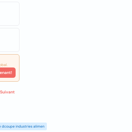
obal.
enant!
Suivant
de dcoupe industries alimen