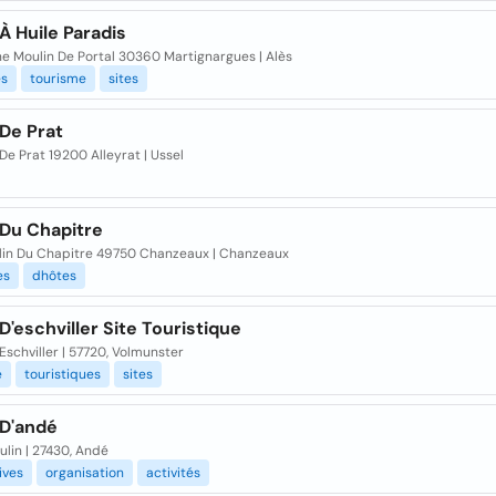
À Huile Paradis
e Moulin De Portal 30360 Martignargues | Alès
és
tourisme
sites
De Prat
De Prat 19200 Alleyrat | Ussel
 Du Chapitre
lin Du Chapitre 49750 Chanzeaux | Chanzeaux
es
dhôtes
D'eschviller Site Touristique
Eschviller | 57720, Volmunster
e
touristiques
sites
 D'andé
lin | 27430, Andé
ives
organisation
activités