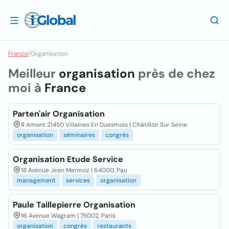
France
/
Organisation
Meilleur
organisation
près de chez
moi à
France
Parten'air Organisation
R Amont 21450 Villaines En Duesmois | Châtillon Sur Seine
organisation
séminaires
congrès
Organisation Etude Service
18 Avenue Jean Mermoz | 64000, Pau
management
services
organisation
Paule Taillepierre Organisation
16 Avenue Wagram | 75002, Paris
organisation
congrès
restaurants