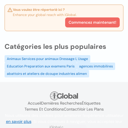
Vous voulez être répertorié ici ?
Enhance your global reach with iGlobal.
Commencez maintenant!
Catégories les plus populaires
Animaux Services pour animaux Dressage L Usage
Education Preparation aux examens Paris
agences immobilires
abattoirs et ateliers de dcoupe industries alimen
Accueil
Dernières Recherches
Étiquettes
Termes Et Conditions
Contact
Voir Les Plans
Nous utilisons des cookies pour améliorer l'expérience utilisateur
en savoir plus
. Si vous continuez à naviguer, vous acceptez leur
iGlobal.co @ 2024