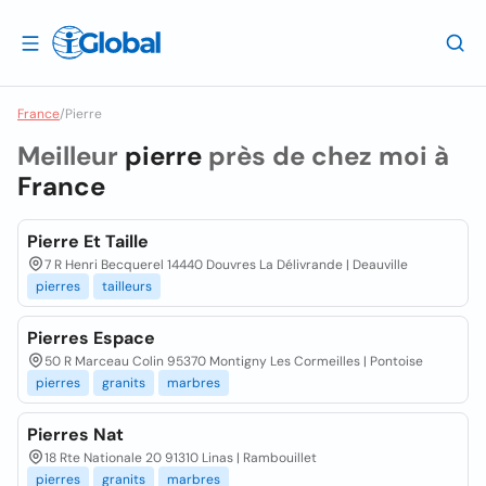
France
/
Pierre
Meilleur
pierre
près de chez moi à
France
Pierre Et Taille
7 R Henri Becquerel 14440 Douvres La Délivrande | Deauville
pierres
tailleurs
Pierres Espace
50 R Marceau Colin 95370 Montigny Les Cormeilles | Pontoise
pierres
granits
marbres
Pierres Nat
18 Rte Nationale 20 91310 Linas | Rambouillet
pierres
granits
marbres