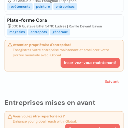
La Géraudie 19150 Espagnac | Espagnac
revêtements
peinture
entreprises
Plate-forme Cora
300 R Gustave Eiffel 54710 Ludres | Roville Devant Bayon
magasins
entrepôts
généraux
Attention propriétaire d'entreprise!
Enregistrez votre entreprise maintenant et améliorez votre
portée mondiale avec iGlobal.
Inscrivez-vous maintenant!
Suivant
Entreprises mises en avant
Vous voulez être répertorié ici ?
Enhance your global reach with iGlobal.