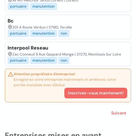
Av Am Melchior 56100 Lorient | Lorient
portuaire
manutention
Bc
201 A Route Verdun | 57180, Terville
portuaire
manutention
non
Interpool Reseau
Zac Conneuil 8 Rue Gaspard Monge | 37270, Montlouis Sur Loire
portuaire
manutention
non
Attention propriétaire d'entreprise!
Enregistrez votre entreprise maintenant et améliorez votre
portée mondiale avec iGlobal.
Inscrivez-vous maintenant!
Suivant
Entreprises mises en avant