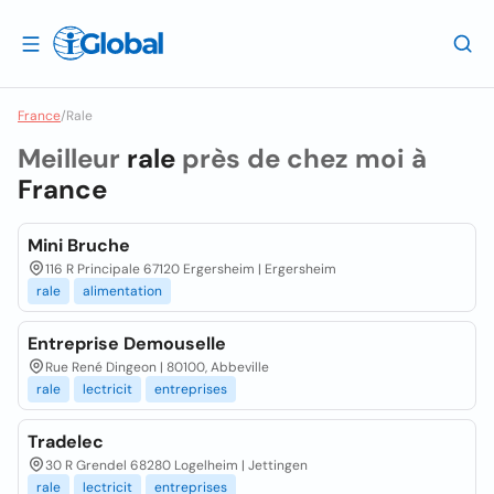
France
/
Rale
Meilleur
rale
près de chez moi à
France
Mini Bruche
116 R Principale 67120 Ergersheim | Ergersheim
rale
alimentation
Entreprise Demouselle
Rue René Dingeon | 80100, Abbeville
rale
lectricit
entreprises
Tradelec
30 R Grendel 68280 Logelheim | Jettingen
rale
lectricit
entreprises