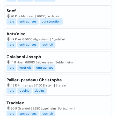
Snef
76 Rue Marceau | 76610, Le Havre
rale
entreprises
construction
Actu'elec
1 R Prés 68600 Algolsheim | Algolsheim
rale
entreprises
lectricit
Colaianni Joseph
41 R Hoen 68980 Beblenheim | Beblenheim
rale
lectricit
entreprises
Pailler-pradeau Christophe
43 R Printemps 67150 Erstein | Erstein
rale
decine
decins
Tradelec
30 R Grendel 68280 Logelheim | Fortschwihr
rale
entreprises
lectricit