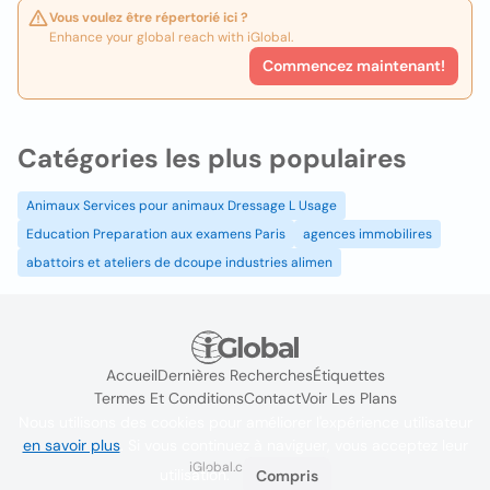
Vous voulez être répertorié ici ?
Enhance your global reach with iGlobal.
Commencez maintenant!
Catégories les plus populaires
Animaux Services pour animaux Dressage L Usage
Education Preparation aux examens Paris
agences immobilires
abattoirs et ateliers de dcoupe industries alimen
Accueil
Dernières Recherches
Étiquettes
Termes Et Conditions
Contact
Voir Les Plans
Nous utilisons des cookies pour améliorer l'expérience utilisateur
en savoir plus
. Si vous continuez à naviguer, vous acceptez leur
iGlobal.co @ 2024
utilisation.
Compris