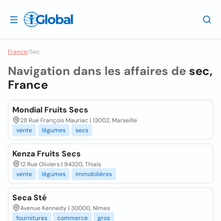
France
/
Sec
Navigation dans les affaires de
sec,
France
Mondial Fruits Secs
28 Rue François Mauriac | 13002, Marseille
vente
légumes
secs
Kenza Fruits Secs
12 Rue Oliviers | 94320, Thiais
vente
légumes
immobilières
Seca Sté
Avenue Kennedy | 30000, Nîmes
fournitures
commerce
gros