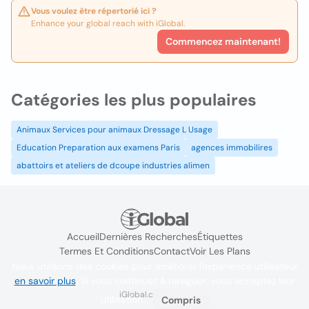
Vous voulez être répertorié ici ?
Enhance your global reach with iGlobal.
Commencez maintenant!
Catégories les plus populaires
Animaux Services pour animaux Dressage L Usage
Education Preparation aux examens Paris
agences immobilires
abattoirs et ateliers de dcoupe industries alimen
Accueil
Dernières Recherches
Étiquettes
Termes Et Conditions
Contact
Voir Les Plans
Nous utilisons des cookies pour améliorer l'expérience utilisateur
en savoir plus
. Si vous continuez à naviguer, vous acceptez leur
iGlobal.co @ 2024
utilisation.
Compris