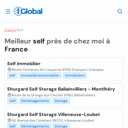
France
/
Self
Meilleur
self
près de chez moi à
France
Self Immobilier
Moulin Fontaines All Coquerive 91150 Etampes | Etampes
self
immobilièresimmobilier
immobiliere
Shurgard Self Storage Ballainvilliers - Montlhéry
Route de la Grange aux Cercles 91160, Ballainvilliers
Self
Déménagements
Storage
Shurgard Self Storage Villeneuve-Loubet
56 Avenue des Cavaliers 06270, Villeneuve-Loubet
Self
Déménagements
Storage