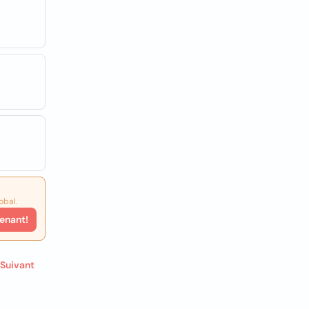
obal.
enant!
Suivant