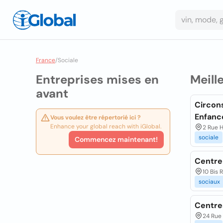
France
/
Sociale
Entreprises mises en
Meill
avant
Circons
Enfanc
Vous voulez être répertorié ici ?
Enhance your global reach with iGlobal.
2 Rue 
sociale
Commencez maintenant!
Centre
10 Bis 
sociaux
Centre
24 Rue