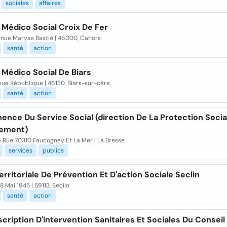
sociales
affaires
 Médico Social Croix De Fer
enue Maryse Bastié | 46000, Cahors
santé
action
 Médico Social De Biars
nue République | 46130, Biars-sur-cère
santé
action
nce Du Service Social (direction De La Protection Socia
ement)
 Rue 70310 Faucogney Et La Mer | La Bresse
services
publics
erritoriale De Prévention Et D'action Sociale Seclin
8 Mai 1945 | 59113, Seclin
santé
action
cription D'intervention Sanitaires Et Sociales Du Conseil