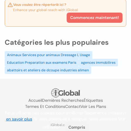
Vous voulez être répertorié ici ?
Enhance your global reach with iGlobal.
Commencez maintenant!
Catégories les plus populaires
Animaux Services pour animaux Dressage L Usage
Education Preparation aux examens Paris
agences immobilires
abattoirs et ateliers de dcoupe industries alimen
Accueil
Dernières Recherches
Étiquettes
Termes Et Conditions
Contact
Voir Les Plans
Nous utilisons des cookies pour améliorer l'expérience utilisateur
en savoir plus
. Si vous continuez à naviguer, vous acceptez leur
iGlobal.co @ 2024
utilisation.
Compris