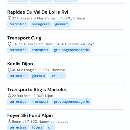
Rapides Du Val De Loire Rvl
27 A Boulevard Marie Stuart | 45000, Orléans
terrestres
voyageurs
gionaux
Transport G.r.g
7 Allée Alisiers Parc Haye | 54840, Velaine-en-haye
terrestres
transport
groupagemessagerie
Kéolis Dijon
40 Rue Longvic | 21300, Chenôve
terrestres
gionaux
urbains
Transports Régis Martelet
22 Rue Brot | 21000, Dijon
terrestres
transport
groupagemessagerie
Foyer Ski Fond Alpin
Romme | 74300, Nancy-sur-cluses
terrestres
foyers
dh