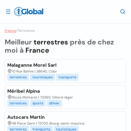
France
/
Terrestres
Meilleur
terrestres
près de chez
moi à
France
Malaganne Morel Sarl
10 Rue Balme | 38640, Claix
terrestres
touristiques
transports
Méribel Alpina
Route Mottaret | 73390, Villard-léger
terrestres
sports
dhiver
Autocars Martin
48 Place Gare | 73700, Bourg-saint-maurice
terrestres
transports
touristiques