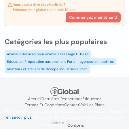
Vous voulez être répertorié ici ?
Enhance your global reach with iGlobal.
Commencez maintenant!
Catégories les plus populaires
Animaux Services pour animaux Dressage L Usage
Education Preparation aux examens Paris
agences immobilires
abattoirs et ateliers de dcoupe industries alimen
Accueil
Dernières Recherches
Étiquettes
Termes Et Conditions
Contact
Voir Les Plans
Nous utilisons des cookies pour améliorer l'expérience utilisateur
en savoir plus
. Si vous continuez à naviguer, vous acceptez leur
iGlobal.co @ 2024
utilisation.
Compris