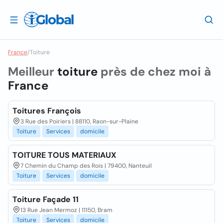
France
/
Toiture
Meilleur
toiture
près de chez moi à
France
Toitures François
3 Rue des Poiriers | 88110, Raon-sur-Plaine
Toiture
Services
domicile
TOITURE TOUS MATERIAUX
7 Chemin du Champ des Rois | 79400, Nanteuil
Toiture
Services
domicile
Toiture Façade 11
13 Rue Jean Mermoz | 11150, Bram
Toiture
Services
domicile