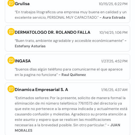
Grulisa
10/15/25, 6:22 PM
“En trabajos litograficos una empresa muy buena en calidad y un
excelente servicio, PERSONAL MUY CAPACITADO.”
- Aura Estrada
DERMATOLOGO DR. ROLANDO FALLA
10/14/25, 1:06 PM
“Buen trato, ambiente agradable y accesible económicamente”
-
Estefany Asturias
INGASA
1/27/25, 4:52 PM
“buenos días algún teléfono para comunicarme el que aparece
en la pagina no funciona”
- Raul Quiñonez
Dinamica Empresarial S. A
1/16/25, 4:37 AM
“Estimados señores: Por la presente, solicito de manera formal la
eliminación de mi número telefónico 77611573 del directorio ya
que este no pertenece a la empresa indicada y actualmente está
causando confusión y molestias. Agradezco su pronta atención a
este asunto y espero que se realicen las modificaciones
necesarias a la brevedad posible. Sin otro particular.”
- JUAN
MORALES