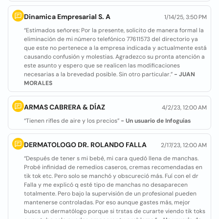
Dinamica Empresarial S. A
1/14/25, 3:50 PM
“Estimados señores: Por la presente, solicito de manera formal la
eliminación de mi número telefónico 77611573 del directorio ya
que este no pertenece a la empresa indicada y actualmente está
causando confusión y molestias. Agradezco su pronta atención a
este asunto y espero que se realicen las modificaciones
necesarias a la brevedad posible. Sin otro particular.”
- JUAN
MORALES
ARMAS CABRERA & DÍAZ
4/2/23, 12:00 AM
“Tienen rifles de aire y los precios”
- Un usuario de Infoguías
DERMATOLOGO DR. ROLANDO FALLA
2/17/23, 12:00 AM
“Después de tener s mi bebé, mi cara quedó llena de manchas.
Probé infinidad de remedios caseros, cremas recomendadas en
tik tok etc. Pero solo se manchó y obscureció más. Fuí con el dr
Falla y me explicó q esté tipo de manchas no desaparecen
totalmente. Pero bajo la supervisión de un profesional pueden
mantenerse controladas. Por eso aunque gastes más, mejor
buscs un dermatólogo porque si trstas de curarte viendo tik toks