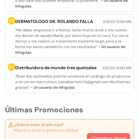
o you tube solo puedes empeorar tu problema.”
- Un usuario de
Infoguías
DERMATOLOGO DR. ROLANDO FALLA
2/9/23, 12:00 AM
“Me daba vergüenza ir a fiestas, tenía mucho acné y mis cuates
me decían de apodo Marte, por tanto hoyo en mi cara. Fui con el
doctor y me realizó un tratamiento bastante largo, pero a la
fecha me siento satisfecho con los resultados”
- Un usuario de
Infoguías
Distribuidora de mundo tres quetzales
2/6/23, 12:00 AM
“Buen día, estimados, podrían enviarme el catálogo de productos
a mi correo electrónico: juanalbertoml.14@gmail.com Muchísimas
gracias”
- Un usuario de Infoguías
Últimas Promociones
¿Quieres estar listado aquí?
Mejora tu alcance global con iGlobal.
¡Comienza ahora!