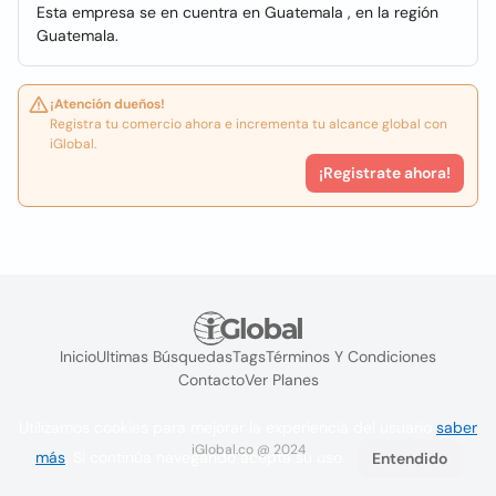
Esta empresa se en cuentra en Guatemala , en la región
Guatemala.
¡Atención dueños!
Registra tu comercio ahora e incrementa tu alcance global con
iGlobal.
¡Registrate ahora!
Inicio
Ultimas Búsquedas
Tags
Términos Y Condiciones
Contacto
Ver Planes
Utilizamos cookies para mejorar la experiencia del usuario
saber
iGlobal.co @ 2024
más
. Si continúa navegando acepta su uso.
Entendido