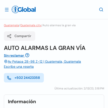
Guatemala
/
Guatemala city
/
Auto alarmas la gran via
Compartir
AUTO ALARMAS LA GRAN VÍA
Sin reclamar
Av Petapa 28-98 Z-12 | Guatemala, Guatemala
Escribe una reseña
+502 24423358
Última actualización: 2/13/23, 3:18 PM
Información