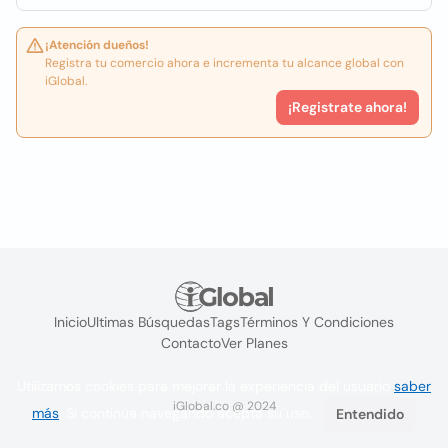
¡Atención dueños!
Registra tu comercio ahora e incrementa tu alcance global con
iGlobal.
¡Registrate ahora!
Inicio
Ultimas Búsquedas
Tags
Términos Y Condiciones
Contacto
Ver Planes
Utilizamos cookies para mejorar la experiencia del usuario
saber
iGlobal.co @ 2024
más
. Si continúa navegando acepta su uso.
Entendido