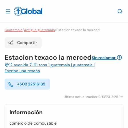
Guatemala
/
Antigua guatemala
/
Estacion texaco la merced
Compartir
Estacion texaco la merced
Sin reclamar
12 avenida 7-61 zona 1 guatemala | guatemala |
Escribe una reseña
+502 22516135
Última actualización: 2/13/23, 3:25 PM
Información
comercio de combustible