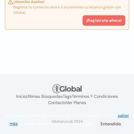
¡Atención dueños!
Registra tu comercio ahora e incrementa tu alcance global con
iGlobal.
¡Registrate ahora!
Inicio
Ultimas Búsquedas
Tags
Términos Y Condiciones
Contacto
Ver Planes
Utilizamos cookies para mejorar la experiencia del usuario
saber
iGlobal.co @ 2024
más
. Si continúa navegando acepta su uso.
Entendido