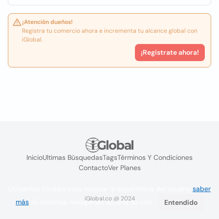
¡Atención dueños!
Registra tu comercio ahora e incrementa tu alcance global con
iGlobal.
¡Registrate ahora!
Inicio
Ultimas Búsquedas
Tags
Términos Y Condiciones
Contacto
Ver Planes
Utilizamos cookies para mejorar la experiencia del usuario
saber
iGlobal.co @ 2024
más
. Si continúa navegando acepta su uso.
Entendido