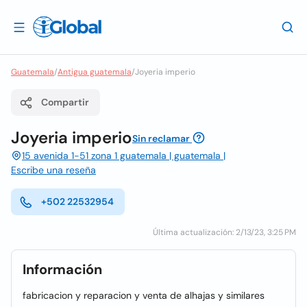
Guatemala
/
Antigua guatemala
/
Joyeria imperio
Compartir
Joyeria imperio
Sin reclamar
15 avenida 1-51 zona 1 guatemala | guatemala |
Escribe una reseña
+502 22532954
Última actualización: 2/13/23, 3:25 PM
Información
fabricacion y reparacion y venta de alhajas y similares